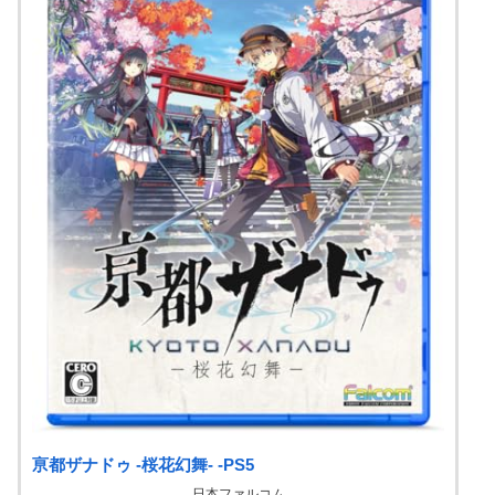
亰都ザナドゥ -桜花幻舞- -PS5
日本ファルコム