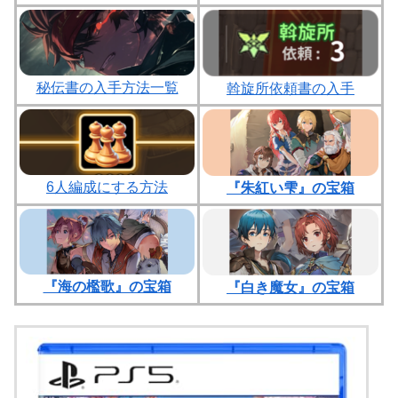
秘伝書の入手方法一覧
斡旋所依頼書の入手
6人編成にする方法
『朱紅い雫』の宝箱
『海の檻歌』の宝箱
『白き魔女』の宝箱