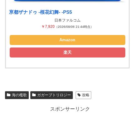
亰都ザナドゥ -桜花幻舞- -PS5
日本ファルコム
￥7,920
（2026/08/06 21:44時点）
Amazon
楽天
海の檻歌
ガガーブトリロジー
攻略
スポンサーリンク