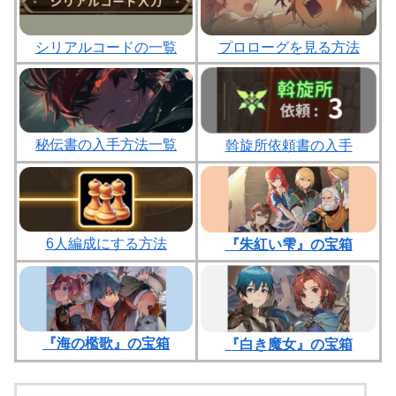
プロローグを見る方法
シリアルコードの一覧
秘伝書の入手方法一覧
斡旋所依頼書の入手
6人編成にする方法
『朱紅い雫』の宝箱
『海の檻歌』の宝箱
『白き魔女』の宝箱