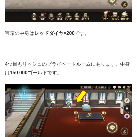
宝箱の中身は
レッドダイヤ×200
です。
4つ目も
リッシュのプライベートルームにあります
。中身
は
150,000ゴールド
です。