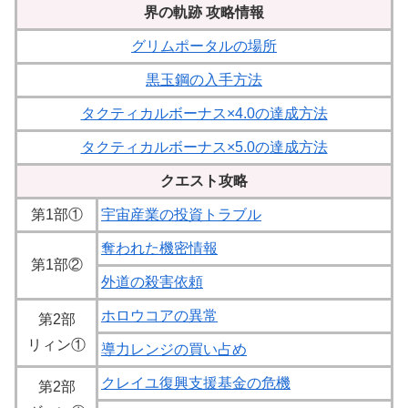
界の軌跡 攻略情報
グリムポータルの場所
黒玉鋼の入手方法
タクティカルボーナス×4.0の達成方法
タクティカルボーナス×5.0の達成方法
クエスト攻略
第1部①
宇宙産業の投資トラブル
奪われた機密情報
第1部②
外道の殺害依頼
ホロウコアの異常
第2部
リィン①
導力レンジの買い占め
クレイユ復興支援基金の危機
第2部