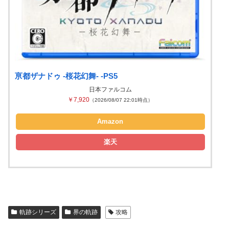
亰都ザナドゥ -桜花幻舞- -PS5
日本ファルコム
￥7,920
（2026/08/07 22:01時点）
Amazon
楽天
軌跡シリーズ
界の軌跡
攻略