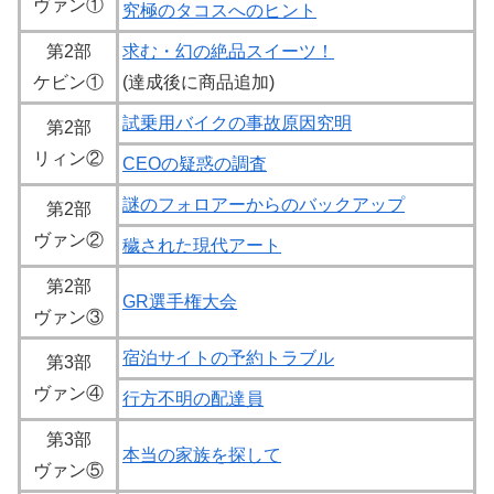
ヴァン①
究極のタコスへのヒント
第2部
求む・幻の絶品スイーツ！
ケビン①
(達成後に商品追加)
試乗用バイクの事故原因究明
第2部
リィン②
CEOの疑惑の調査
謎のフォロアーからのバックアップ
第2部
ヴァン②
穢された現代アート
第2部
GR選手権大会
ヴァン③
宿泊サイトの予約トラブル
第3部
ヴァン④
行方不明の配達員
第3部
本当の家族を探して
ヴァン⑤