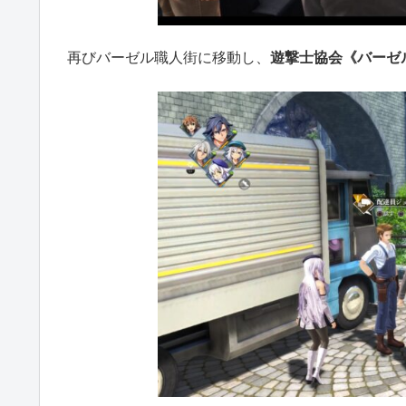
再びバーゼル職人街に移動し、
遊撃士協会《バーゼ