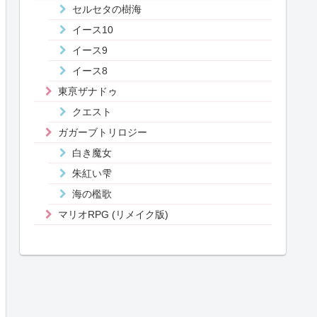
セルセタの樹海
イース10
イース9
イース8
東亰ザナドゥ
クエスト
ガガーブトリロジー
白き魔女
朱紅い雫
海の檻歌
マリオRPG (リメイク版)