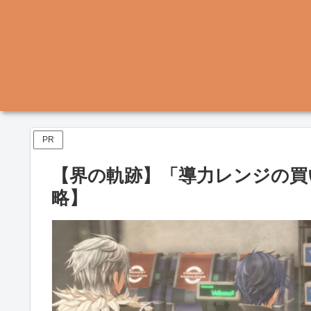
PR
【界の軌跡】「導力レンジの買
略】