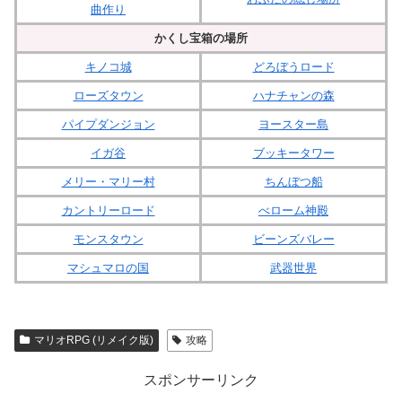
曲作り
かくし宝箱の場所
キノコ城
どろぼうロード
ローズタウン
ハナチャンの森
パイプダンジョン
ヨースター島
イガ谷
ブッキータワー
メリー・マリー村
ちんぼつ船
カントリーロード
べローム神殿
モンスタウン
ビーンズバレー
マシュマロの国
武器世界
マリオRPG (リメイク版)
攻略
スポンサーリンク