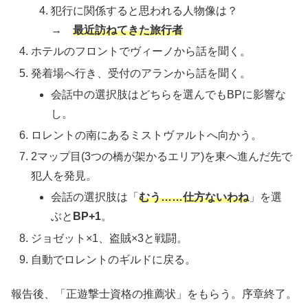
犯行に関係すると思われる人物像は？
→
最近訪ねてきた旅行者
ホテルのフロントでヴィーノから話を聞く。
発着場へ行き、受付のアランから話を聞く。
会話中の選択肢は
どちらを選んでもBPに影響な
し。
ロレントの南にあるミストヴァルトへ向かう。
2マップ目(3つの橋が架かるエリア)を東へ進んだ先で
犯人を発見。
会話の選択肢は「
むう……仕方ないわね
」を選
ぶと
BP+1
。
ジョゼット×1、
盗賊
×3と戦闘。
自動でロレントのギルドに戻る。
報告後、「正遊撃士資格の推薦状」をもらう。序章終了。