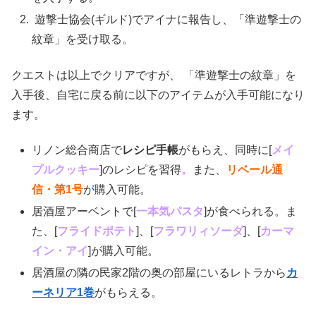
遊撃士協会(ギルド)でアイナに報告し、「準遊撃士の
紋章」を受け取る。
クエストは以上でクリアですが、
「準遊撃士の紋章」を
入手後、自宅に戻る前に以下のアイテムが入手可能になり
ます。
リノン総合商店で
レシピ手帳
がもらえ
、同時に
[
メイ
プルクッキー
]
のレシピを習得
。
また、
リベール通
信・第1号
が
購入可能。
居酒屋アーベントで[
一本気パスタ
]が食べられる。
ま
た、[
フライドポテト
]
、[
フラワリィソーダ
]
、[
カーマ
イン・アイ
]
が購入可能。
居酒屋の隣の民家2階の奥の部屋にいるレトラから
カ
ーネリア1巻
がもらえる。