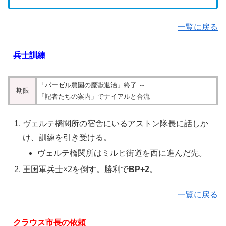
一覧に戻る
兵士訓練
「パーゼル農園の魔獣退治」終了 ～
期限
「記者たちの案内」でナイアルと合流
ヴェルテ橋関所の宿舎にいるアストン隊長に話しか
け、訓練を引き受ける。
ヴェルテ橋関所はミルヒ街道を西に進んだ先。
王国軍兵士
×2を倒す。勝利で
BP+2
。
一覧に戻る
クラウス市長の依頼