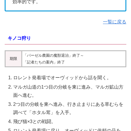
効率的です。
一覧に戻る
キノコ狩り
「パーゼル農園の魔獣退治」終了～
期限
「記者たちの案内」終了
ロレント発着場でオーヴィッドから話を聞く。
マルガ山道の1つ目の分岐を東に進み、マルガ鉱山方
面へ進む。
2つ目の分岐を東へ進み、行き止まりにある草むらを
調べて「
ホタル茸」
を入手。
飛び猫
×3との戦闘。
ロレント発着場に戻り、オーヴィッドに依頼の品を