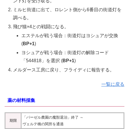
ント灯を受け取る。
ミルヒ街道に出て、ロレント側から6番目の街道灯を
調べる。
飛び猫×4との戦闘になる。
エステルが戦う場合：街道灯はヨシュアが交換
(
BP+1
)
ヨシュアが戦う場合：街道灯の解除コード
「544818」を選択 (
BP+1
)
メルダース工房に戻り、フライディに報告する。
一覧に戻る
薬の材料採集
「パーゼル農園の魔獣退治」終了 ～
期限
ヴェルテ橋の関所を通過