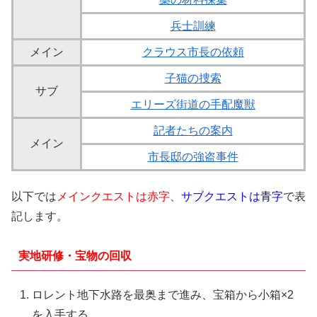
兵士訓練
メイン
クラウス市長の依頼
子猫の捜索
サブ
エリーズ街道の手配魔獣
記者たちの案内
メイン
市長邸の強盗事件
以下では
メインクエストは赤字
、
サブクエストは青字
で表
記します。
実地研修・宝物の回収
ロレント地下水路を最奥まで進み、宝箱から小箱×2
を入手する。