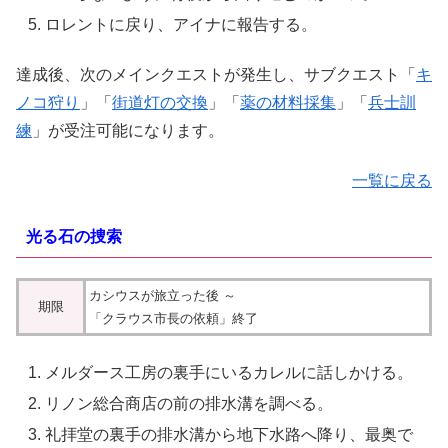
ロレントに戻り、アイナに報告する。
達成後、次のメインクエストが発生し、サブクエスト「
キ
ノコ狩り
」「
街道灯の交換
」「
薬の材料採集
」「
兵士訓
練
」が受注可能になります。
一覧に戻る
光る石の捜索
カシウスが旅立った後 ～
期限
「クラウス市長の依頼」終了
メルダース工房の裏手にいるカレルに話しかける。
リノン総合商店の前の排水溝を調べる。
礼拝堂の裏手の排水溝から地下水路へ降り、最奥で