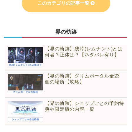
このカテゴリの記事一覧
空白
界の軌跡
【界の軌跡】残滓(レムナント)とは
何者？正体は？【ネタバレ有り】
【界の軌跡】グリムポータル全23
個の場所【攻略】
【界の軌跡】ショップごとの予約特
典や限定版の内容一覧