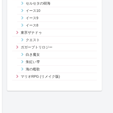
セルセタの樹海
イース10
イース9
イース8
東亰ザナドゥ
クエスト
ガガーブトリロジー
白き魔女
朱紅い雫
海の檻歌
マリオRPG (リメイク版)