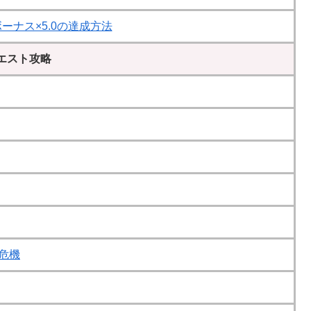
ーナス×5.0の達成方法
エスト攻略
危機