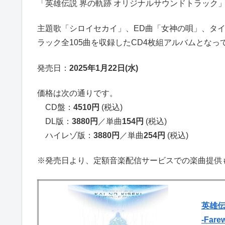
「
英雄伝説 界の軌跡 オリジナルサウンドトラック
主題歌「シロイセカイ」、ED曲「女神の唄」、タ
ラック全105曲を収録したCD4枚組アルバムとなっ
発売日：
2025年1月22日(水)
価格は次の通りです。
CD盤：
4510円
(税込)
DL版：
3880円
／単曲
154円
(税込)
ハイレゾ版：
3880円
／単曲
254円
(税込)
※発売日より、定額音楽配信サービスでの楽曲提供
英雄伝
-Farew