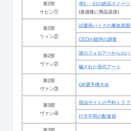
第2部
求む・幻の絶品スイーツ
ケビン①
(達成後に商品追加)
試乗用バイクの事故原因
第2部
リィン②
CEOの疑惑の調査
謎のフォロアーからのバ
第2部
ヴァン②
穢された現代アート
第2部
GR選手権大会
ヴァン③
宿泊サイトの予約トラブ
第3部
ヴァン④
行方不明の配達員
第3部