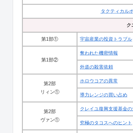
タクティカルボ
ク
第1部①
宇宙産業の投資トラブル
奪われた機密情報
第1部②
外道の殺害依頼
ホロウコアの異常
第2部
リィン①
導力レンジの買い占め
クレイユ復興支援基金の
第2部
ヴァン①
究極のタコスへのヒント