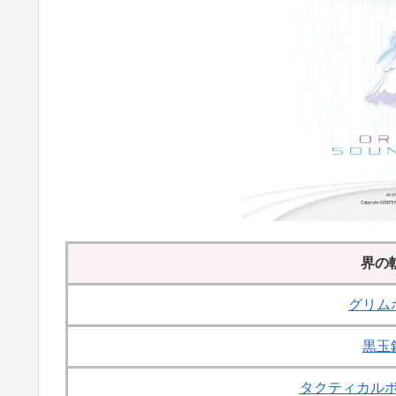
界の
グリム
黒玉
タクティカルボ