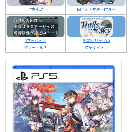
作中小説
国ごとの年表・時系列
1アージュは
軌跡シリーズの
何メートル？
英語タイトル