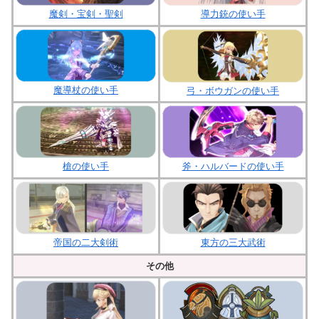
魔剣・宝剣・聖剣
導力銃の使い手
魔導杖の使い手
弓・ボウガンの使い手
槍の使い手
斧・ハルバードの使い手
帝国の二大剣術
東方の三大武術
その他