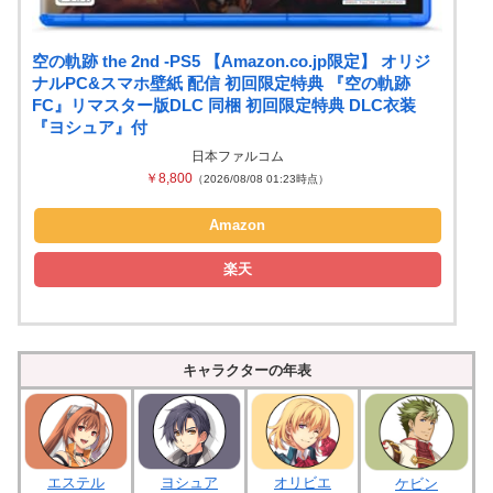
空の軌跡 the 2nd -PS5 【Amazon.co.jp限定】 オリジ
ナルPC&スマホ壁紙 配信 初回限定特典 『空の軌跡
FC』リマスター版DLC 同梱 初回限定特典 DLC衣装
『ヨシュア』付
日本ファルコム
￥8,800
（2026/08/08 01:23時点）
Amazon
楽天
キャラクターの年表
ヨシュア
エステル
オリビエ
ケビン