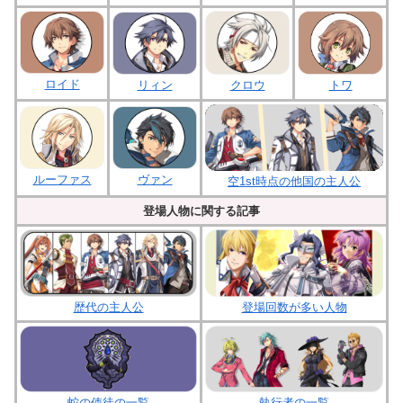
ロイド
クロウ
リィン
トワ
ルーファス
ヴァン
空1st時点の他国の主人公
登場人物に関する記事
歴代の主人公
登場回数が多い人物
蛇の使徒の一覧
執行者の一覧