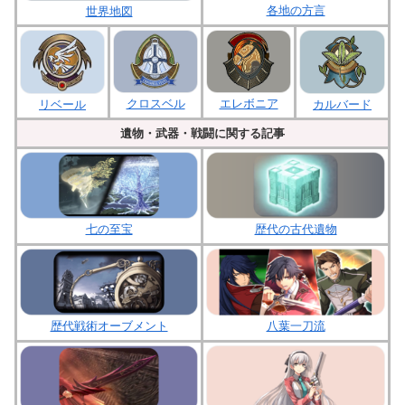
各地の方言
世界地図
クロスベル
エレボニア
リベール
カルバード
遺物・武器・戦闘に関する記事
七の至宝
歴代の古代遺物
歴代戦術オーブメント
八葉一刀流