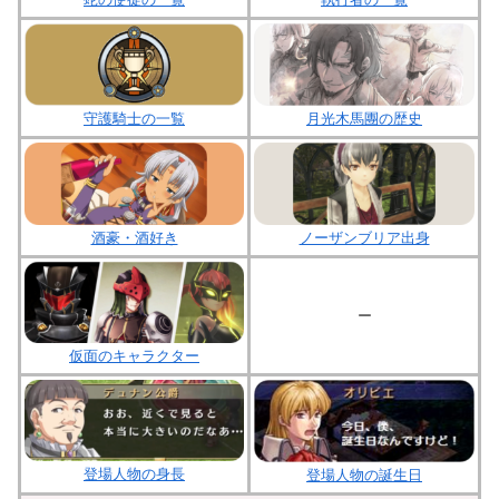
守護騎士の一覧
月光木馬團の歴史
酒豪・酒好き
ノーザンブリア出身
ー
仮面のキャラクター
登場人物の身長
登場人物の誕生日