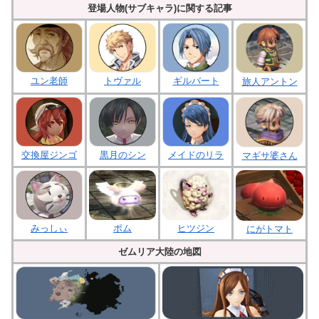
登場人物(サブキャラ)に関する記事
ユン老師
トヴァル
ギルバート
旅人アントン
交換屋ジンゴ
黒月のシン
メイドのリラ
マギサ婆さん
みっしぃ
ポム
ヒツジン
にがトマト
ゼムリア大陸の地図