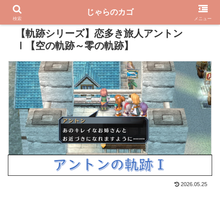
じゃらのカゴ
PR
検索
メニュー
【軌跡シリーズ】恋多き旅人アントン
Ⅰ【空の軌跡～零の軌跡】
2026.05.25