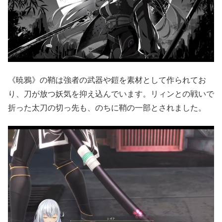
《暁鴉》の鞘は強者の武器や鎧を素材として作られてお
り、刀が放つ妖気を抑え込んでいます。リィンとの戦いで
折った太刀の切っ先も、のちに鞘の一部とされました。