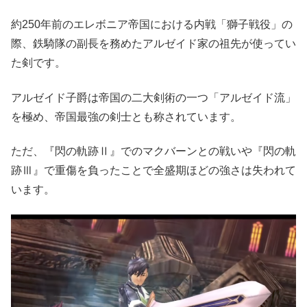
約250年前のエレボニア帝国における内戦「獅子戦役」の
際、鉄騎隊の副長を務めたアルゼイド家の祖先が使ってい
た剣です。
アルゼイド子爵は帝国の二大剣術の一つ「アルゼイド流」
を極め、帝国最強の剣士とも称されています。
ただ、『閃の軌跡Ⅱ』でのマクバーンとの戦いや『閃の軌
跡Ⅲ』で重傷を負ったことで全盛期ほどの強さは失われて
います。