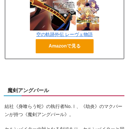
空の軌跡外伝 レーヴェ物語
Amazonで見る
魔剣アングバール
結社《身喰らう蛇》の執行者No.Ⅰ、《劫炎》のマクバー
ンが持つ《魔剣アングバール》。