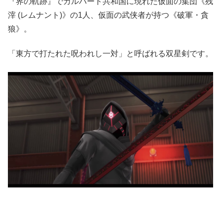
『界の軌跡』でカルバード共和国に現れた仮面の集団《残
滓 (レムナント)》の1人、仮面の武侠者が持つ《破軍・貪
狼》。
「東方で打たれた呪われし一対」と呼ばれる双星剣です。