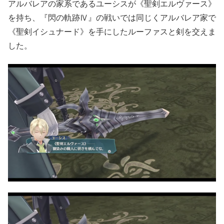
アルバレアの家系であるユーシスが《聖剣エルヴァース》
を持ち、『閃の軌跡Ⅳ』の戦いでは同じくアルバレア家で
《聖剣イシュナード》を手にしたルーファスと剣を交えま
した。