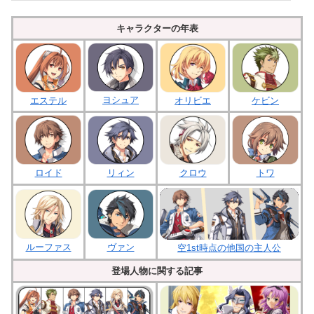
キャラクターの年表
ヨシュア
エステル
オリビエ
ケビン
ロイド
クロウ
リィン
トワ
ルーファス
ヴァン
空1st時点の他国の主人公
登場人物に関する記事