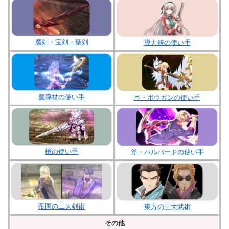
魔剣・宝剣・聖剣
導力銃の使い手
魔導杖の使い手
弓・ボウガンの使い手
槍の使い手
斧・ハルバードの使い手
帝国の二大剣術
東方の三大武術
その他