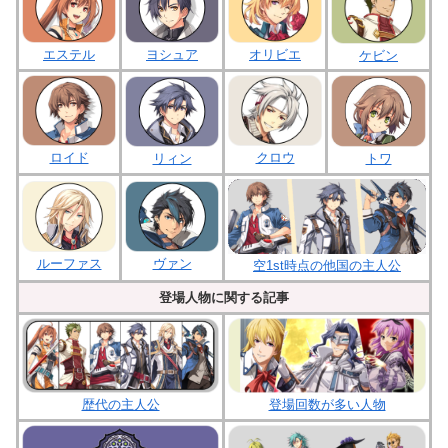
ヨシュア
エステル
オリビエ
ケビン
ロイド
クロウ
リィン
トワ
ルーファス
ヴァン
空1st時点の他国の主人公
登場人物に関する記事
歴代の主人公
登場回数が多い人物