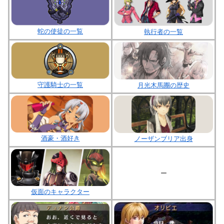
蛇の使徒の一覧
執行者の一覧
守護騎士の一覧
月光木馬團の歴史
酒豪・酒好き
ノーザンブリア出身
ー
仮面のキャラクター