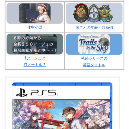
作中小説
国ごとの年表・時系列
1アージュは
軌跡シリーズの
何メートル？
英語タイトル