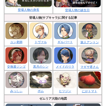
登場人物の身長
登場人物の誕生日
登場人物(サブキャラ)に関する記事
ユン老師
トヴァル
ギルバート
旅人アントン
交換屋ジンゴ
黒月のシン
メイドのリラ
マギサ婆さん
みっしぃ
ポム
ヒツジン
にがトマト
ゼムリア大陸の地図