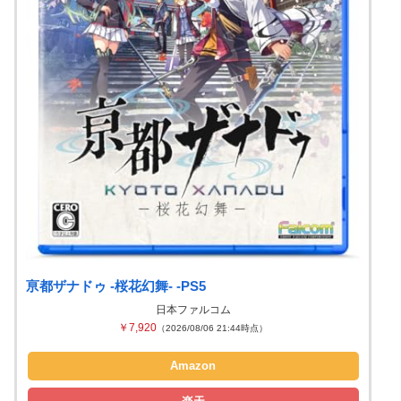
亰都ザナドゥ -桜花幻舞- -PS5
日本ファルコム
￥7,920
（2026/08/06 21:44時点）
Amazon