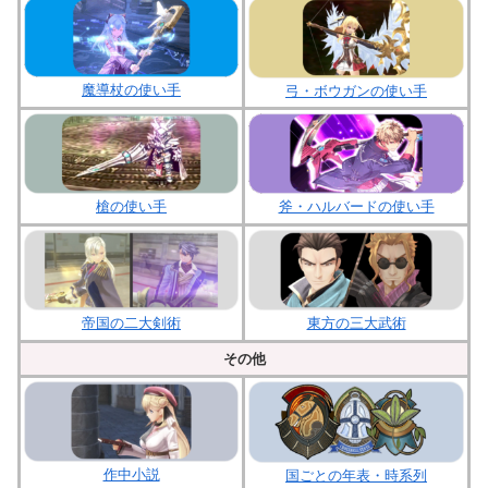
魔導杖の使い手
弓・ボウガンの使い手
槍の使い手
斧・ハルバードの使い手
帝国の二大剣術
東方の三大武術
その他
作中小説
国ごとの年表・時系列