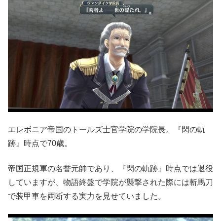
エレボニア帝国のトールズ士官学院の学院長。『閃の軌
跡』時点で70歳。
帝国正規軍の名誉元帥であり、『閃の軌跡』時点では退役
していますが、物語終盤で学院が襲撃された際には斬馬刀
で装甲車を両断する実力を見せていました。