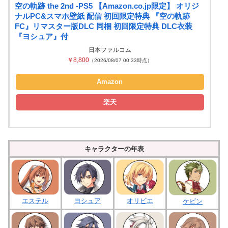
空の軌跡 the 2nd -PS5 【Amazon.co.jp限定】 オリジ
ナルPC&スマホ壁紙 配信 初回限定特典 『空の軌跡
FC』リマスター版DLC 同梱 初回限定特典 DLC衣装
『ヨシュア』付
日本ファルコム
￥8,800
（2026/08/07 00:33時点）
Amazon
楽天
キャラクターの年表
ヨシュア
エステル
オリビエ
ケビン