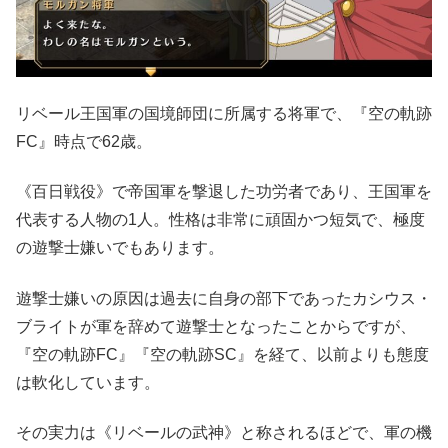
リベール王国軍の国境師団に所属する将軍で、『空の軌跡
FC』時点で62歳。
《百日戦役》で帝国軍を撃退した功労者であり、王国軍を
代表する人物の1人。性格は
非常に頑固かつ短気で、極度
の遊撃士嫌いでもあります。
遊撃士嫌いの原因は過去に自身の部下であったカシウス・
ブライトが軍を辞めて遊撃士となったことからですが、
『空の軌跡FC』『空の軌跡SC』を経て、以前よりも態度
は軟化しています。
その実力は《リベールの武神》と称されるほどで、軍の機