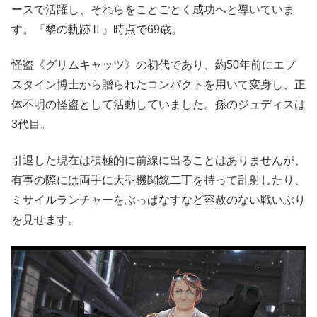
ースで活躍し、それらをことごとく成功へと導いていま
す。『黎の軌跡Ⅱ』時点で69歳。
怪盗《グリムキャッツ》の初代であり、約50年前にエプ
スタイン博士から贈られたコンパクトを用いて変身し、正
体不明の怪盗として活動していました。孫のジュディスは
3代目。
引退した現在は積極的に前線に出ることはありませんが、
有事の際には両手に大型機関銃二丁を持って乱射したり、
ミサイルランチャーをぶっぱなすなど容赦のない戦いぶり
を見せます。