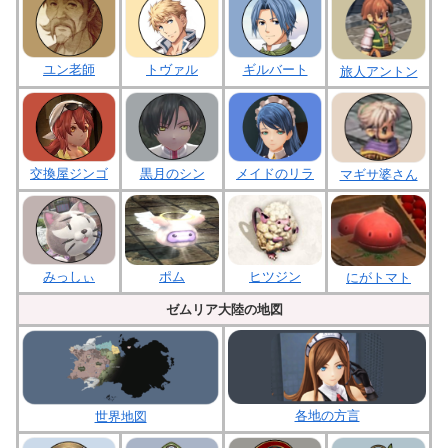
ユン老師
トヴァル
ギルバート
旅人アントン
交換屋ジンゴ
黒月のシン
メイドのリラ
マギサ婆さん
みっしぃ
ポム
ヒツジン
にがトマト
ゼムリア大陸の地図
各地の方言
世界地図