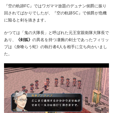
『空の軌跡FC』ではワガママ放題のデュナン侯爵に振り
回されてばかりでしたが、『空の軌跡SC』で侯爵が危機
に陥ると剣を抜きます。
かつては
「鬼の大隊長」と呼ばれた
元王室親衛隊大隊長で
あり、
《剣狐》
の異名を持つ凄腕の剣士であったフィリッ
プは《身喰らう蛇》の執行者4人を相手に立ち向かいまし
た。