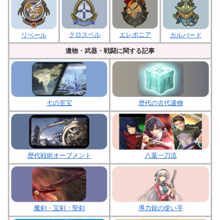
クロスベル
エレボニア
リベール
カルバード
遺物・武器・戦闘に関する記事
七の至宝
歴代の古代遺物
歴代戦術オーブメント
八葉一刀流
魔剣・宝剣・聖剣
導力銃の使い手