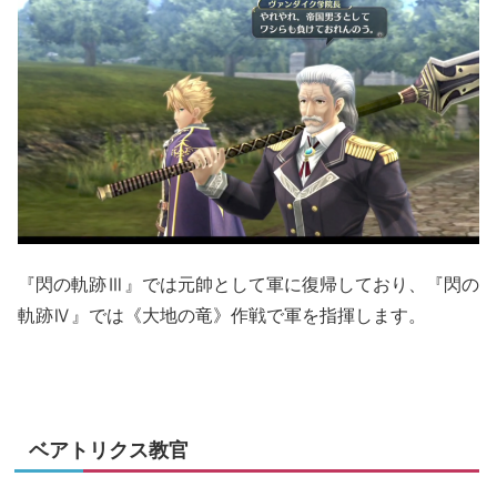
『閃の軌跡Ⅲ』では元帥として軍に復帰しており、『閃の
軌跡Ⅳ』では《大地の竜》作戦で軍を指揮します。
ベアトリクス教官