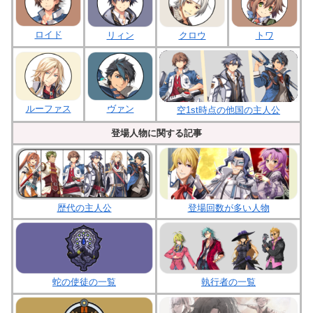
ロイド
クロウ
リィン
トワ
ルーファス
ヴァン
空1st時点の他国の主人公
登場人物に関する記事
歴代の主人公
登場回数が多い人物
蛇の使徒の一覧
執行者の一覧