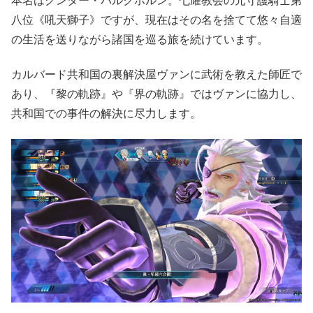
本名はグンター・バルクホルン。七耀教会の元守護騎士第
八位《吼天獅子》ですが、現在はその名を捨てて悠々自適
の生活を送りながら諸国を巡る旅を続けています。
カルバード共和国の裏解決屋ヴァンに武術を教えた師匠で
あり、『黎の軌跡』や『界の軌跡』ではヴァンに協力し、
共和国での事件の解決に尽力します。