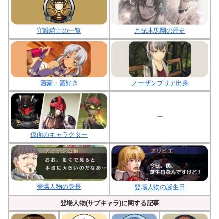
守護騎士の一覧
月光木馬團の歴史
酒豪・酒好き
ノーザンブリア出身
ー
仮面のキャラクター
登場人物の身長
登場人物の誕生日
登場人物(サブキャラ)に関する記事