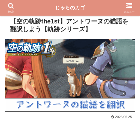
じゃらのカゴ
PR
検索
メニュー
【空の軌跡the1st】アントワーヌの猫語を
翻訳しよう【軌跡シリーズ】
2026.05.25