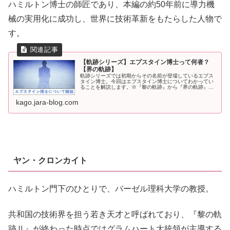
ハミルトン博士の師匠であり、本編の約50年前に導力機
械の実用化に成功し、世界に技術革新をもたらした人物で
す。
【軌跡シリーズ】エプスタイン博士って何者？
【界の軌跡】
軌跡シリーズでは初期からその名前が登場しているエプス
タイン博士。今回はエプスタイン博士についてわかってい
ることを解説します。※『黎の軌跡』から『界の軌跡』ま
でのネタバレを含みます。エプスタイン博士について概要
本名はクロード・エプスタイン。本...
kago.jara-blog.com
ヤン・クロンカイト
ハミルトン門下のひとりで、バーゼル理科大学の教授。
共和国の技術界を担う若き天才と呼ばれており、『黎の軌
跡Ⅱ』が終わった時点ではグラムハート大統領が主導する