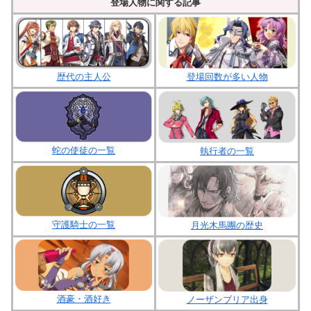
登場人物に関する記事
歴代の主人公
登場回数が多い人物
蛇の使徒の一覧
執行者の一覧
守護騎士の一覧
月光木馬團の歴史
酒豪・酒好き
ノーザンブリア出身