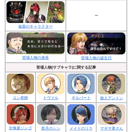
ー
仮面のキャラクター
登場人物の身長
登場人物の誕生日
登場人物(サブキャラ)に関する記事
ユン老師
トヴァル
ギルバート
旅人アントン
交換屋ジンゴ
黒月のシン
メイドのリラ
マギサ婆さん