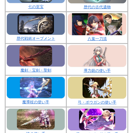
七の至宝
歴代の古代遺物
歴代戦術オーブメント
八葉一刀流
魔剣・宝剣・聖剣
導力銃の使い手
魔導杖の使い手
弓・ボウガンの使い手