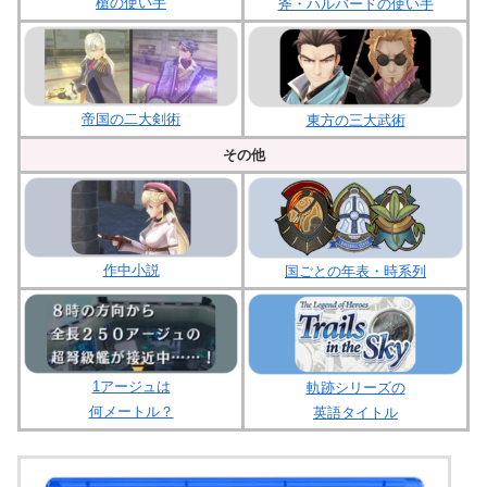
槍の使い手
斧・ハルバードの使い手
帝国の二大剣術
東方の三大武術
その他
作中小説
国ごとの年表・時系列
1アージュは
軌跡シリーズの
何メートル？
英語タイトル