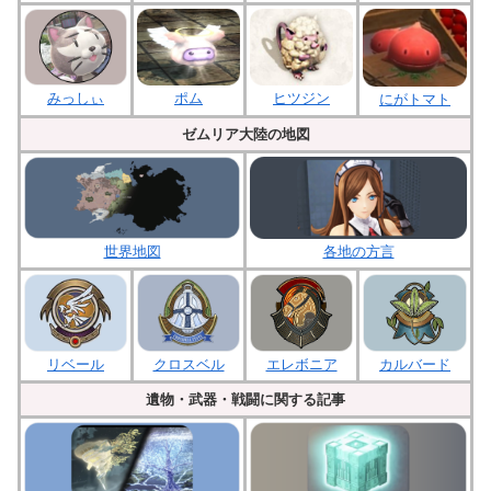
みっしぃ
ポム
ヒツジン
にがトマト
ゼムリア大陸の地図
各地の方言
世界地図
クロスベル
エレボニア
リベール
カルバード
遺物・武器・戦闘に関する記事