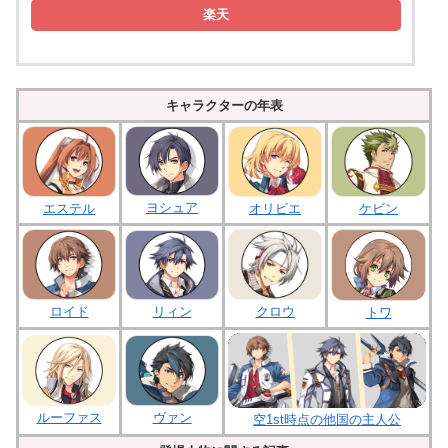
楽天
キャラクターの年表
ヨシュア
エステル
オリビエ
ケビン
ロイド
クロウ
リィン
トワ
ルーファス
ヴァン
空1st時点の他国の主人公