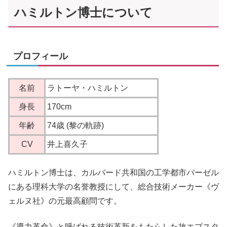
ハミルトン博士について
プロフィール
名前
ラトーヤ・ハミルトン
身長
170cm
年齢
74歳 (黎の軌跡)
CV
井上喜久子
ハミルトン博士は、カルバード共和国の工学都市バーゼル
にある理科大学の名誉教授にして、総合技術メーカー《ヴ
ェルヌ社》の元最高顧問です。
《導力革命》と呼ばれる技術革新をもたらした故エプスタ