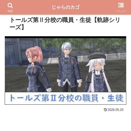
じゃらのカゴ
PR
検索
メニュー
トールズ第Ⅱ分校の職員・生徒【軌跡シリ
ーズ】
2026.05.25