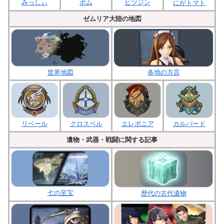
みっしぃ
ポム
ヒツジン
にがトマト
ゼムリア大陸の地図
各地の方言
世界地図
クロスベル
エレボニア
リベール
カルバード
遺物・武器・戦闘に関する記事
七の至宝
歴代の古代遺物