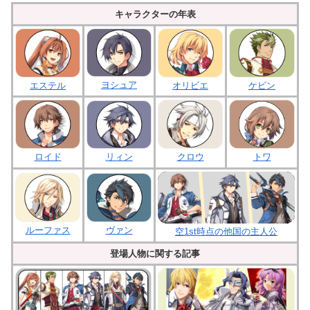
キャラクターの年表
ヨシュア
エステル
オリビエ
ケビン
ロイド
クロウ
リィン
トワ
ルーファス
ヴァン
空1st時点の他国の主人公
登場人物に関する記事