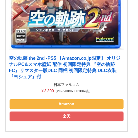
空の軌跡 the 2nd -PS5 【Amazon.co.jp限定】 オリジ
ナルPC&スマホ壁紙 配信 初回限定特典 『空の軌跡
FC』リマスター版DLC 同梱 初回限定特典 DLC衣装
『ヨシュア』付
日本ファルコム
￥8,800
（2026/08/07 00:33時点）
Amazon
楽天