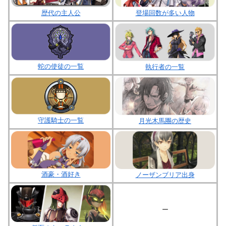
歴代の主人公
登場回数が多い人物
蛇の使徒の一覧
執行者の一覧
守護騎士の一覧
月光木馬團の歴史
酒豪・酒好き
ノーザンブリア出身
ー