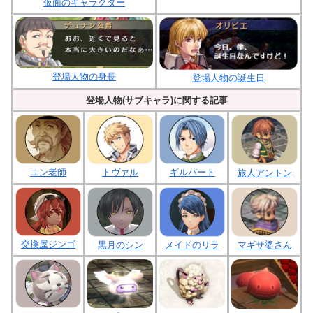
仮面のキャラクター
登場人物の身長
登場人物の誕生日
登場人物(サブキャラ)に関する記事
ユン老師
トヴァル
ギルバート
旅人アントン
交換屋ジンゴ
黒月のシン
メイドのリラ
マギサ婆さん