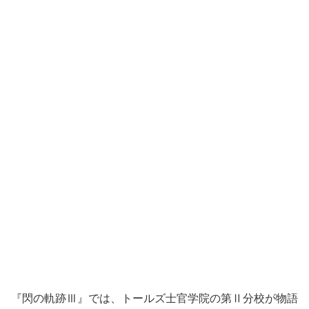
『閃の軌跡Ⅲ』では、トールズ士官学院の第Ⅱ分校が物語