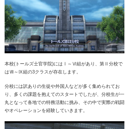
本校(トールズ士官学院)にはⅠ～Ⅵ組があり、第Ⅱ分校で
はⅦ～Ⅸ組の3クラスが存在します。
分校には訳ありの生徒や外国人などが多く集められてお
り、多くの課題を抱えてのスタートでしたが、分校生が一
丸となって各地での特務活動に挑み、その中で実際の戦闘
やオペレーションを経験していきます。